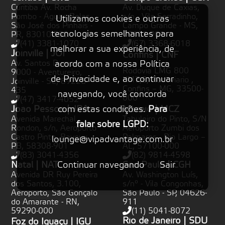
Curitiba Av. Rocha
Av. Duque de Caxias,
Pombo - Águas Belas,
s/n - Vila Serradinho,
Utilizamos cookies e outras
São José dos Pinhais -
Campo Grande - MS,
tecnologias semelhantes para
PR, 83010-900
79101-901
(41) 3381-1070
(67) 3368-6018
melhorar a sua experiência, de
Joinville | JOI
Confins | CNF
Av. Santos Dumont,
acordo com a nossa Política
Rodovia LMG 800
9000 - Aventureiro,
de Privacidade e, ao continuar
KM7,6, Rodoviario ,
Joinville - SC, 89226-
Confins – MG, 33500-
435
navegando, você concorda
000
(47) 3417-4052
João Pessoa | JPA
Maceió | MCZ
com estas condições.
Para
Avenida Marechal
Tabuleiro do Pinto, S/N
falar sobre LGPD:
Rondon, s/n, Aeroporto
Aeroporto Zumbi dos
Castro Pinto, Bayeux –
Palmares - Rio Largo –
lounge@vipadvantage.com.br
PB, 58308-901
AL, 57100-000
(83) 3041-4356
(82) 9814-4598
Natal | NAT
São Paulo | CGH
Continuar navegando
Sair
Avenida DR Ruy Pereira
Av. Washington Luís,
dos Santos, 3.100,
s/nº - Vila Congonhas,
Aeroporto, São Gonçalo
São Paulo - SP, 04626-
do Amarante - RN,
911
59290-000
(11) 5041-8072
Rio de Janeiro | SDU
Foz do Iguaçu | IGU