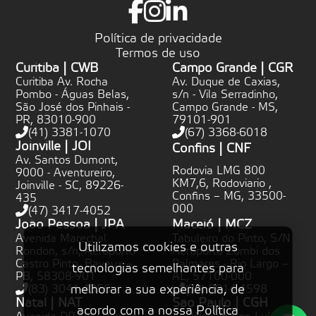
Política de privacidade
Termos de uso
Curitiba | CWB
Campo Grande | CGR
Curitiba Av. Rocha
Av. Duque de Caxias,
Pombo - Águas Belas,
s/n - Vila Serradinho,
São José dos Pinhais -
Campo Grande - MS,
PR, 83010-900
79101-901
(41) 3381-1070
(67) 3368-6018
Joinville | JOI
Confins | CNF
Av. Santos Dumont,
Rodovia LMG 800
9000 - Aventureiro,
KM7,6, Rodoviario ,
Joinville - SC, 89226-
Confins – MG, 33500-
435
000
(47) 3417-4052
João Pessoa | JPA
Maceió | MCZ
Avenida Marechal
Tabuleiro do Pinto, S/N
Utilizamos cookies e outras
Rondon, s/n, Aeroporto
Aeroporto Zumbi dos
Castro Pinto, Bayeux –
Palmares - Rio Largo –
tecnologias semelhantes para
PB, 58308-901
AL, 57100-000
melhorar a sua experiência, de
(83) 3041-4356
(82) 9814-4598
Natal | NAT
São Paulo | CGH
acordo com a nossa Política